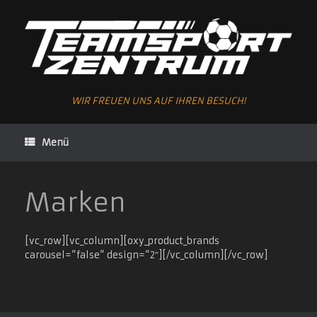
Zum
Inhalt
springen
WIR FREUEN UNS AUF IHREN BESUCH!
Menü
Marken
[vc_row][vc_column][oxy_product_brands
carousel=“false“ design=“2″][/vc_column][/vc_row]