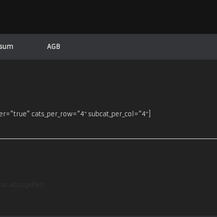
ssum
AGB
r=“true“ cats_per_row=“4″ subcat_per_col=“4″]
ar abzugeben.