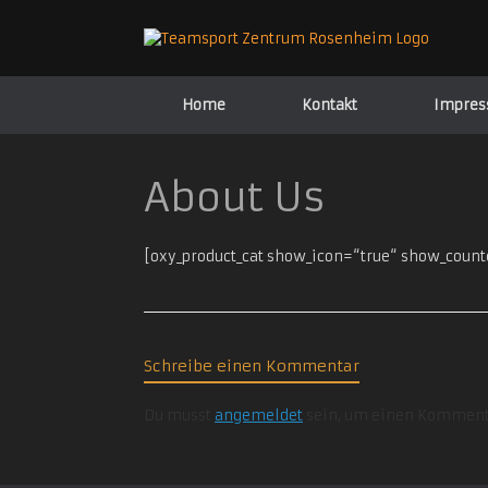
Zum
Inhalt
springen
Home
Kontakt
Impre
About Us
[oxy_product_cat show_icon=“true“ show_counte
Schreibe einen Kommentar
Du musst
angemeldet
sein, um einen Komment