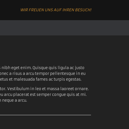
WIR FREUEN UNS AUF IHREN BESUCH!
 nibh eget enim. Quisque quis ligula ac justo
Donec a risus a arcu tempor pellentesque in eu
 netus et malesuada fames ac turpis egestas.
rtor. Vestibulum in leo et massa laoreet ornare.
u arcu placerat est semper congue quis at mi.
m neque a arcu.