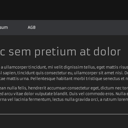
ssum
AGB
c sem pretium at dolor
a ullamcorper tincidunt, mi velit dignissim tellus, eget mattis risus
l sapien, tincidunt quis consectetur eu, ullamcorper sit amet nisi. 
vitae mattis urna. Pellentesque habitant morbi tristique senectus et
nean nulla felis, hendrerit accumsan consectetur eget, dictum nec to
arcu vitae dolor vulputate blandit. Duis vel commodo eros. Nulla e
na vel lacinia fermentum, lectus nulla gravida orci, a rutrum lore