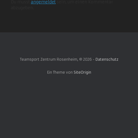
Du musst
angemeldet
sein, um einen Kommentar
abzugeben.
Teamsport Zentrum Rosenheim, © 2026 -
Datenschutz
Ein Theme von
SiteOrigin