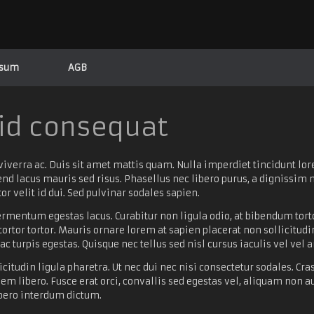
ssum
AGB
 id consequat
iverra ac. Duis sit amet mattis quam. Nulla imperdiet tincidunt lore
fend lacus mauris sed risus. Phasellus nec libero purus, a dignissim
tor velit id dui. Sed pulvinar sodales sapien.
, fermentum egestas lacus. Curabitur non ligula odio, at bibendum t
 tortor tortor. Mauris ornare lorem at sapien placerat non sollicitu
 turpis egestas. Quisque nec tellus sed nisl cursus iaculis vel vel an
citudin ligula pharetra. Ut nec dui nec nisi consectetur sodales. Cras
em libero. Fusce erat orci, convallis sed egestas vel, aliquam non 
ibero interdum dictum.