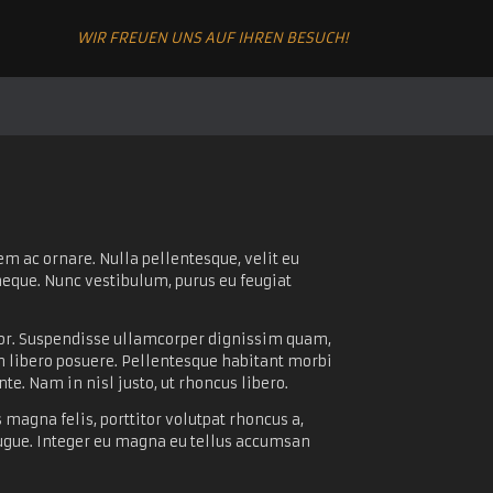
WIR FREUEN UNS AUF IHREN BESUCH!
m ac ornare. Nulla pellentesque, velit eu
 neque. Nunc vestibulum, purus eu feugiat
ortor. Suspendisse ullamcorper dignissim quam,
din libero posuere. Pellentesque habitant morbi
te. Nam in nisl justo, ut rhoncus libero.
 magna felis, porttitor volutpat rhoncus a,
augue. Integer eu magna eu tellus accumsan