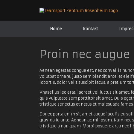
Zum
Inhalt
springen
Home
Kontakt
Impre
Proin nec augue
Aenean egestas congue est, nec convallis nunc v
volutpat ornare, justo sem blandit ante, et elei
lobortis, dolor velit suscipit lacus, a pretium tor
Phasellus leo erat, laoreet vel luctus sit amet
quis vulputate sem porttitor sit amet. Duis eget
tristique senectus et netus et malesuada fames ac
Donec porta enim sit amet augue iaculis eu solli
gravida id ante. Aenean ac mi ipsum. Nam nec s
tristique a non quam. Morbi posuere arcu nec l